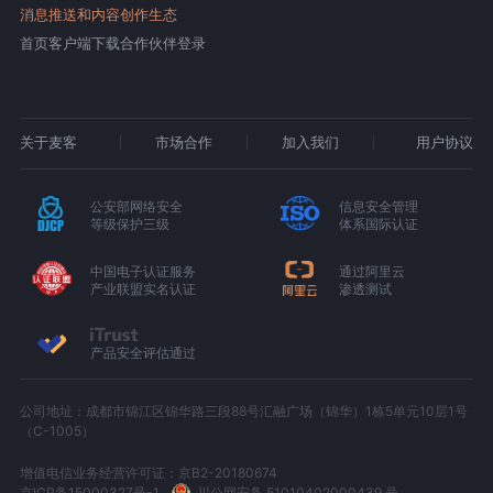
消息推送和内容创作生态
首页
客户端下载
合作伙伴登录
关于麦客
市场合作
加入我们
用户协议
公安部网络安全
信息安全管理
等级保护三级
体系国际认证
中国电子认证服务
通过阿里云
产业联盟实名认证
渗透测试
产品安全评估通过
公司地址：成都市锦江区锦华路三段88号汇融广场（锦华）1栋5单元10层1号
（C-1005）
增值电信业务经营许可证：京B2-20180674
京ICP备15000327号-1
川公网安备 51010402000439 号