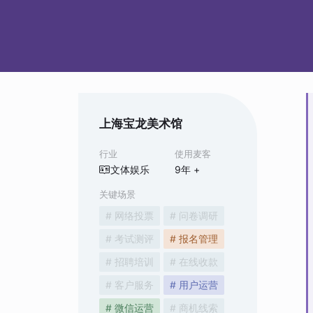
上海宝龙美术馆
行业
使用麦客
文体娱乐
9
年 +
关键场景
# 网络投票
# 问卷调研
# 考试测评
# 报名管理
# 招聘培训
# 在线收款
# 客户服务
# 用户运营
# 微信运营
# 商机线索